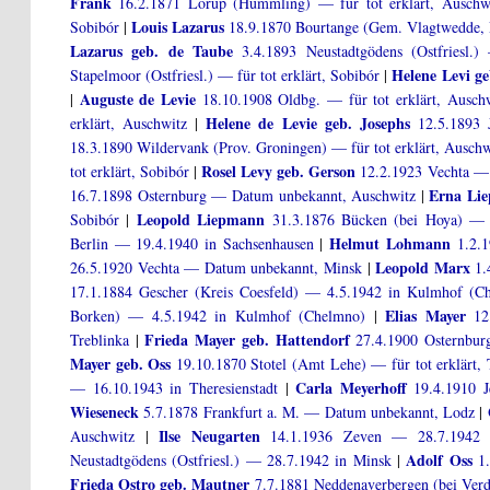
Frank
16.2.1871 Lorup (Hümmling) — für tot erklärt, Auschw
Louis Lazarus
Sobibór
|
18.9.1870 Bourtange (Gem. Vlagtwedde, 
Lazarus geb. de Taube
3.4.1893 Neustadtgödens (Ostfriesl.) 
Helene Levi g
Stapelmoor (Ostfriesl.) — für tot erklärt, Sobibór
|
Auguste de Levie
|
18.10.1908 Oldbg. — für tot erklärt, Ausch
Helene de Levie geb. Josephs
erklärt, Auschwitz
|
12.5.1893 J
18.3.1890 Wildervank (Prov. Groningen) — für tot erklärt, Auschw
Rosel Levy geb. Gerson
tot erklärt, Sobibór
|
12.2.1923 Vechta — 
Erna Li
16.7.1898 Osternburg — Datum unbekannt, Auschwitz
|
Leopold Liepmann
Sobibór
|
31.3.1876 Bücken (bei Hoya) — fü
Helmut Lohmann
Berlin — 19.4.1940 in Sachsenhausen
|
1.2.1
Leopold Marx
26.5.1920 Vechta — Datum unbekannt, Minsk
|
1.
17.1.1884 Gescher (Kreis Coesfeld) — 4.5.1942 in Kulmhof (C
Elias Mayer
Borken) — 4.5.1942 in Kulmhof (Chelmno)
|
12.
Frieda Mayer geb. Hattendorf
Treblinka
|
27.4.1900 Osternbur
Mayer geb. Oss
19.10.1870 Stotel (Amt Lehe) — für tot erklärt, 
Carla Meyerhoff
— 16.10.1943 in Theresienstadt
|
19.4.1910 J
Wieseneck
5.7.1878 Frankfurt a. M. — Datum unbekannt, Lodz
|
Ilse Neugarten
Auschwitz
|
14.1.1936 Zeven — 28.7.1942 
Adolf Oss
Neustadtgödens (Ostfriesl.) — 28.7.1942 in Minsk
|
1.
Frieda Ostro geb. Mautner
7.7.1881 Neddenaverbergen (bei Ver