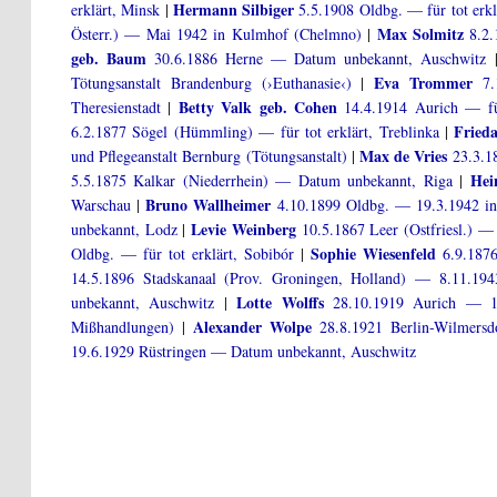
Hermann Silbiger
erklärt, Minsk
|
5.5.1908 Oldbg. — für tot erkl
Max Solmitz
Österr.) — Mai 1942 in Kulmhof (Chelmno)
|
8.2.
geb. Baum
30.6.1886 Herne — Datum unbekannt, Auschwitz
Eva Trommer
Tötungsanstalt Brandenburg (›Euthanasie‹)
|
7.1
Betty Valk geb. Cohen
Theresienstadt
|
14.4.1914 Aurich — für
Frieda
6.2.1877 Sögel (Hümmling) — für tot erklärt, Treblinka
|
Max de Vries
und Pflegeanstalt Bernburg (Tötungsanstalt)
|
23.3.1
Hei
5.5.1875 Kalkar (Niederrhein) — Datum unbekannt, Riga
|
Bruno Wallheimer
Warschau
|
4.10.1899 Oldbg. — 19.3.1942 in
Levie Weinberg
unbekannt, Lodz
|
10.5.1867 Leer (Ostfriesl.) — 
Sophie Wiesenfeld
Oldbg. — für tot erklärt, Sobibór
|
6.9.1876
14.5.1896 Stadskanaal (Prov. Groningen, Holland) — 8.11.19
Lotte Wolffs
unbekannt, Auschwitz
|
28.10.1919 Aurich — 17.
Alexander Wolpe
Mißhandlungen)
|
28.8.1921 Berlin-Wilmers
19.6.1929 Rüstringen — Datum unbekannt, Auschwitz