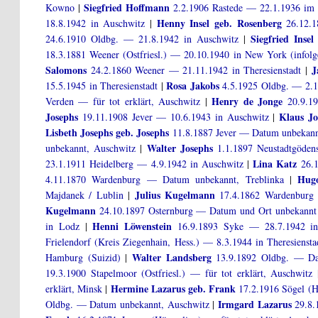
Siegfried Hoffmann
Kowno
|
2.2.1906 Rastede — 22.1.1936 im G
Henny Insel geb. Rosenberg
18.8.1942 in Auschwitz
|
26.12.1
Siegfried Insel
24.6.1910 Oldbg. — 21.8.1942 in Auschwitz
|
18.3.1881 Weener (Ostfriesl.) — 20.10.1940 in New York (infolg
Salomons
J
24.2.1860 Weener — 21.11.1942 in Theresienstadt
|
Rosa Jakobs
15.5.1945 in Theresienstadt
|
4.5.1925 Oldbg. — 2.10
Henry de Jonge
Verden — für tot erklärt, Auschwitz
|
20.9.19
Josephs
Klaus Jo
19.11.1908 Jever — 10.6.1943 in Auschwitz
|
Lisbeth Josephs geb. Josephs
11.8.1887 Jever — Datum unbekann
Walter Josephs
unbekannt, Auschwitz
|
1.1.1897 Neustadtgödens 
Lina Katz
23.1.1911 Heidelberg — 4.9.1942 in Auschwitz
|
26.1
Hug
4.11.1870 Wardenburg — Datum unbekannt, Treblinka
|
Julius Kugelmann
Majdanek / Lublin
|
17.4.1862 Wardenburg 
Kugelmann
24.10.1897 Osternburg — Datum und Ort unbekannt
Henni Löwenstein
in Lodz
|
16.9.1893 Syke — 28.7.1942 i
Frielendorf (Kreis Ziegenhain, Hess.) — 8.3.1944 in Theresiensta
Walter Landsberg
Hamburg (Suizid)
|
13.9.1892 Oldbg. — Da
19.3.1900 Stapelmoor (Ostfriesl.) — für tot erklärt, Auschwitz
Hermine Lazarus geb. Frank
erklärt, Minsk
|
17.2.1916 Sögel (H
Irmgard Lazarus
Oldbg. — Datum unbekannt, Auschwitz
|
29.8.