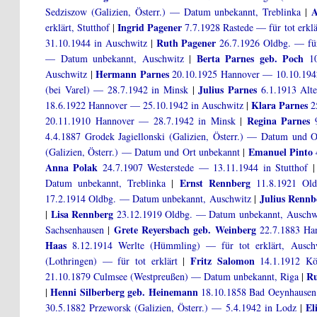
A
Sedziszow (Galizien, Österr.) — Datum unbekannt, Treblinka
|
Ingrid Pagener
erklärt, Stutthof
|
7.7.1928 Rastede — für tot erklä
Ruth Pagener
31.10.1944 in Auschwitz
|
26.7.1926 Oldbg. — für 
Berta Parnes geb. Poch
— Datum unbekannt, Auschwitz
|
10
Hermann Parnes
Auschwitz
|
20.10.1925 Hannover — 10.10.194
Julius Parnes
(bei Varel) — 28.7.1942 in Minsk
|
6.1.1913 Alte
Klara Parnes
18.6.1922 Hannover — 25.10.1942 in Auschwitz
|
2
Regina Parnes
20.11.1910 Hannover — 28.7.1942 in Minsk
|
9
4.4.1887 Grodek Jagiellonski (Galizien, Österr.) — Datum und O
Emanuel Pinto
(Galizien, Österr.) — Datum und Ort unbekannt
|
4
Anna Polak
24.7.1907 Westerstede — 13.11.1944 in Stutthof
Ernst Rennberg
Datum unbekannt, Treblinka
|
11.8.1921 Old
Julius Rennb
17.2.1914 Oldbg. — Datum unbekannt, Auschwitz
|
Lisa Rennberg
|
23.12.1919 Oldbg. — Datum unbekannt, Auschw
Grete Reyersbach geb. Weinberg
Sachsenhausen
|
22.7.1883 Han
Haas
8.12.1914 Werlte (Hümmling) — für tot erklärt, Ausch
Fritz Salomon
(Lothringen) — für tot erklärt
|
14.1.1912 Kön
Ru
21.10.1879 Culmsee (Westpreußen) — Datum unbekannt, Riga
|
Henni Silberberg geb. Heinemann
|
18.10.1858 Bad Oeynhausen 
El
30.5.1882 Przeworsk (Galizien, Österr.) — 5.4.1942 in Lodz
|