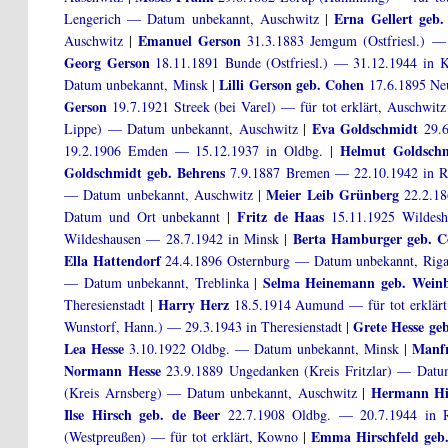
Erna Gellert geb
Lengerich — Datum unbekannt, Auschwitz
|
Emanuel Gerson
Auschwitz
|
31.3.1883 Jemgum (Ostfriesl.) — 
Georg Gerson
18.11.1891 Bunde (Ostfriesl.) — 31.12.1944 in 
Lilli Gerson geb. Cohen
Datum unbekannt, Minsk
|
17.6.1895 Neus
Gerson
19.7.1921 Streek (bei Varel) — für tot erklärt, Auschwitz
Eva Goldschmidt
Lippe) — Datum unbekannt, Auschwitz
|
29.6
Helmut Goldsch
19.2.1906 Emden — 15.12.1937 in Oldbg.
|
Goldschmidt geb. Behrens
7.9.1887 Bremen — 22.10.1942 in R
Meier Leib Grünberg
— Datum unbekannt, Auschwitz
|
22.2.18
Fritz de Haas
Datum und Ort unbekannt
|
15.11.1925 Wildesh
Berta Hamburger geb. 
Wildeshausen — 28.7.1942 in Minsk
|
Ella Hattendorf
24.4.1896 Osternburg — Datum unbekannt, Rig
Selma Heinemann geb. Wein
— Datum unbekannt, Treblinka
|
Harry Herz
Theresienstadt
|
18.5.1914 Aumund — für tot erklärt
Grete Hesse ge
Wunstorf, Hann.) — 29.3.1943 in Theresienstadt
|
Lea Hesse
Manfr
3.10.1922 Oldbg. — Datum unbekannt, Minsk
|
Normann Hesse
23.9.1889 Ungedanken (Kreis Fritzlar) — Datu
Hermann Hi
(Kreis Arnsberg) — Datum unbekannt, Auschwitz
|
Ilse Hirsch geb. de Beer
22.7.1908 Oldbg. — 20.7.1944 in R
Emma Hirschfeld geb
(Westpreußen) — für tot erklärt, Kowno
|