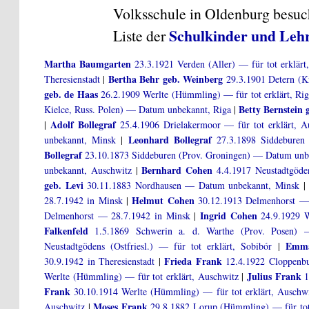
Volksschule in Oldenburg besuch
Schulkinder und Leh
Liste der
Martha Baumgarten
23.3.1921 Verden (Aller) — für tot erklärt
Bertha Behr geb. Weinberg
Theresienstadt
|
29.3.1901 Detern (K
geb. de Haas
26.2.1909 Werlte (Hümmling) — für tot erklärt, Ri
Betty Bernstein 
Kielce, Russ. Polen) — Datum unbekannt, Riga
|
Adolf Bollegraf
|
25.4.1906 Drielakermoor — für tot erklärt, A
Leonhard Bollegraf
unbekannt, Minsk
|
27.3.1898 Siddeburen 
Bollegraf
23.10.1873 Siddeburen (Prov. Groningen) — Datum unb
Bernhard Cohen
unbekannt, Auschwitz
|
4.4.1917 Neustadtgödens
geb. Levi
30.11.1883 Nordhausen — Datum unbekannt, Minsk
Helmut Cohen
28.7.1942 in Minsk
|
30.12.1913 Delmenhorst — 
Ingrid Cohen
Delmenhorst — 28.7.1942 in Minsk
|
24.9.1929 W
Falkenfeld
1.5.1869 Schwerin a. d. Warthe (Prov. Posen) — 
Emma
Neustadtgödens (Ostfriesl.) — für tot erklärt, Sobibór
|
Frieda Frank
30.9.1942 in Theresienstadt
|
12.4.1922 Cloppenbur
Julius Frank
Werlte (Hümmling) — für tot erklärt, Auschwitz
|
1
Frank
30.10.1914 Werlte (Hümmling) — für tot erklärt, Auschw
Moses Frank
Auschwitz
|
29.8.1882 Lorup (Hümmling) — für tot 